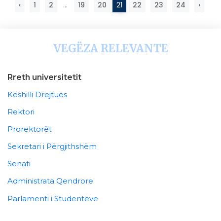
‹
1
2
...
19
20
21
22
23
24
›
VEGËZA RELEVANTE
Rreth universitetit
Këshilli Drejtues
Rektori
Prorektorët
Sekretari i Përgjithshëm
Senati
Administrata Qendrore
Parlamenti i Studentëve