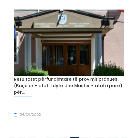
Rezultatet përfundimtare të provimit pranues
(Baçelor - afati i dytë dhe Master - afati i parë)
për...
26/09/2022