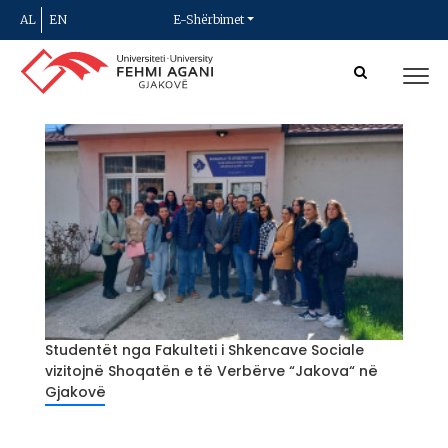
AL
EN
E-Shërbimet
Studentët nga Fakulteti i Shkencave Sociale
vizitojnë Shoqatën e të Verbërve “Jakova“ në
Gjakovë