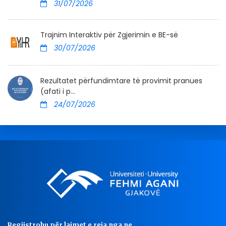
31/07/2026
Trajnim Interaktiv për Zgjerimin e BE-së
30/07/2026
Rezultatet përfundimtare të provimit pranues
(afati i p...
24/07/2026
Regjistrohu për lajmet e reja nga ne..