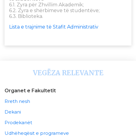
6.1. Zyra për Zhvillim Akademik;
6.2. Zyra e shërbimeve të studentëve;
6.3. Biblioteka.
Lista e trajnime të Stafit Administrativ
VEGËZA RELEVANTE
Organet e Fakultetit
Rreth nesh
Dekani
Prodekanët
Udhëheqësit e programeve