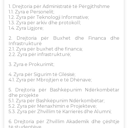
1. Drejtoria për Administratë të Përgjithshme
1.1. Zyra e Personelit;
1.2. Zyra për Teknologji Informative;
1.3. Zyra për arkiv dhe protokoll;
1.4. Zyra Ligjore;
2. Drejtoria për Buxhet dhe Financa dhe
Infrastrukturë
2.1. Zyra për buxhet dhe financa;
2.2. Zyra për infrastrukturë;
3. Zyra e Prokurimit;
4. Zyra për Sigurim të Cilësisë;
4.1. Zyra për Mbrojtjen e të Dhënave;
5. Drejtoria për Bashkëpunim Ndërkombëtar
dhe projekte
5.1. Zyra për Bashkëpunim Ndërkombëtar;
5.2. Zyra për Menaxhimin e Projekteve;
5.3. Zyra për Zhvillim të Karrierës dhe Alumni;
6. Drejtoria për Zhvillim Akademik dhe çështje
të studentëve