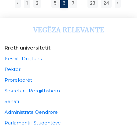
‹
1
2
...
5
6
7
...
23
24
›
VEGËZA RELEVANTE
Rreth universitetit
Këshilli Drejtues
Rektori
Prorektorët
Sekretari i Përgjithshëm
Senati
Administrata Qendrore
Parlamenti i Studentëve