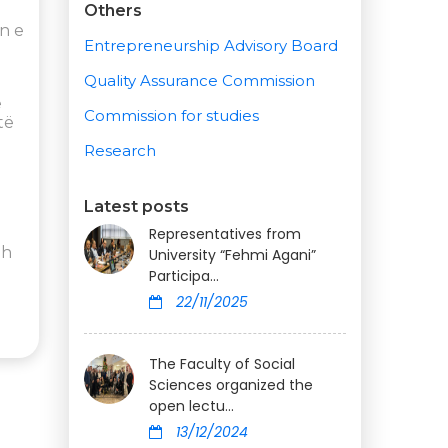
Others
in e
Entrepreneurship Advisory Board
Quality Assurance Commission
e
Commission for studies
të
Research
Latest posts
Representatives from
dh
University “Fehmi Agani”
Participa...
22/11/2025
The Faculty of Social
Sciences organized the
open lectu...
13/12/2024