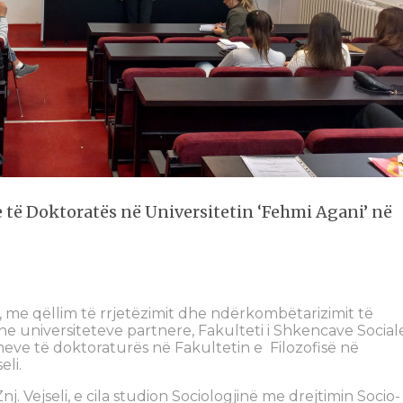
 të Doktoratës në Universitetin ‘Fehmi Agani’ në
 me qëllim të rrjetëzimit dhe ndërkombëtarizimit të
he universiteteve partnere, Fakulteti i Shkencave Social
meve të doktoraturës në Fakultetin e Filozofisë në
eli.
. Vejseli, e cila studion Sociologjinë me drejtimin Socio-