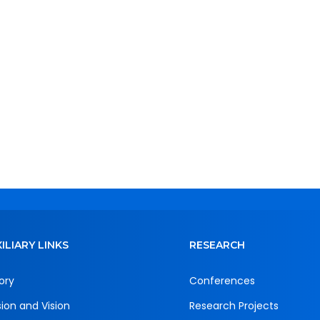
ILIARY LINKS
RESEARCH
ory
Conferences
sion and Vision
Research Projects