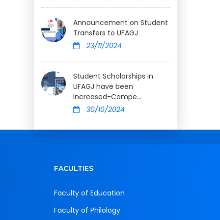
Announcement on Student
Transfers to UFAGJ
23/11/2024
Student Scholarships in
UFAGJ have been
Increased-Compe...
30/10/2024
FACULTIES
Faculty of Education
Faculty of Philology