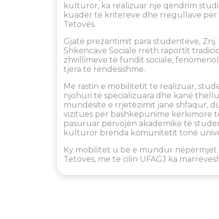
kulturor, ka realizuar një qëndrim studi
kuadër të kritereve dhe rregullave për r
Tetovës.
Gjatë prezantimit para studentëve, Znj.
Shkencave Sociale rreth raportit tradic
zhvillimeve të fundit sociale, fenomeno
tjera të rëndësishme.
Me rastin e mobilitetit te realizuar, st
njohuri të specializuara dhe kanë thel
mundësitë e rrjetëzimit janë shfaqur, du
vizitues për bashkëpunime kërkimore
pasuruar përvojën akademike të stude
kulturor brenda komunitetit tonë unive
Ky mobilitet u bë e mundur nëpërmjet b
Tetovës, me të cilin UFAGJ ka marrëves