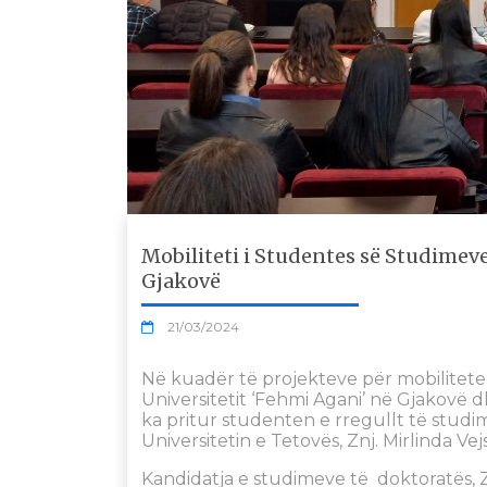
Mobiliteti i Studentes së Studimeve
Gjakovë
21/03/2024
Në kuadër të projekteve për mobilitete,
Universitetit ‘Fehmi Agani’ në Gjakovë d
ka pritur studenten e rregullt të studi
Universitetin e Tetovës, Znj. Mirlinda Vejs
Kandidatja e studimeve të doktoratës, Znj