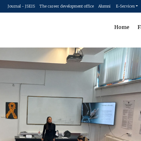
Journal - JSEIS
The career development office
Alumni
E-Services
Home
F