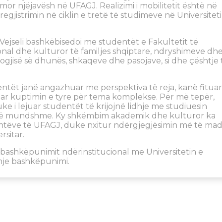
mor njëjavësh në UFAGJ. Realizimi i mobilitetit është në
egjistrimin në ciklin e tretë të studimeve në Universitet
 Vejseli bashkëbisedoi me studentët e Fakultetit të
ional dhe kulturor të familjes shqiptare, ndryshimeve dh
logjisë së dhunës, shkaqeve dhe pasojave, si dhe çështje 
udentët janë angazhuar me perspektiva të reja, kanë fituar
luar kuptimin e tyre për tema komplekse. Për më tepër,
ke i lejuar studentët të krijojnë lidhje me studiuesin
 të mundshme. Ky shkëmbim akademik dhe kulturor ka
ntëve të UFAGJ, duke nxitur ndërgjegjësimin më të ma
rsitar.
ashkëpunimit ndërinstitucional me Universitetin e
hje bashkëpunimi.