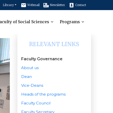
Library
Webmail
Newsletter
Contact
aculty of Social Sciences
Programs
RELEVANT LINKS
Faculty Governance
About us
Dean
Vice-Deans
Heads of the programs
Faculty Council
Faculty Secretary