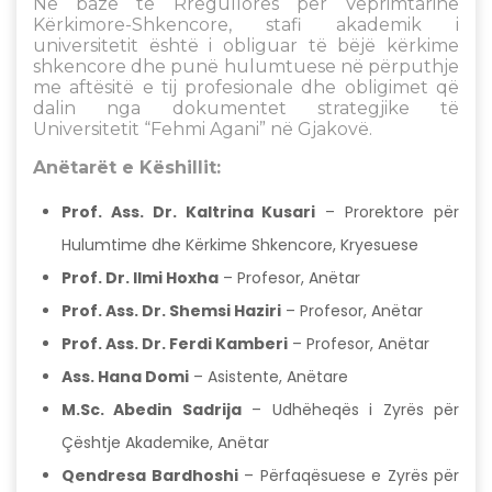
Në bazë të Rregullores për Veprimtarinë
Kërkimore-Shkencore, stafi akademik i
universitetit është i obliguar të bëjë kërkime
shkencore dhe punë hulumtuese në përputhje
me aftësitë e tij profesionale dhe obligimet që
dalin nga dokumentet strategjike të
Universitetit “Fehmi Agani” në Gjakovë.
Anëtarët e Këshillit:
Prof. Ass. Dr. Kaltrina Kusari
– Prorektore për
Hulumtime dhe Kërkime Shkencore, Kryesuese
Prof. Dr. Ilmi Hoxha
– Profesor, Anëtar
Prof. Ass. Dr. Shemsi Haziri
– Profesor, Anëtar
Prof. Ass. Dr. Ferdi Kamberi
– Profesor, Anëtar
Ass. Hana Domi
– Asistente, Anëtare
M.Sc. Abedin Sadrija
– Udhëheqës i Zyrës për
Çështje Akademike, Anëtar
Qendresa Bardhoshi
– Përfaqësuese e Zyrës për