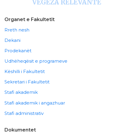
VEGËZA RELEVANTE
Organet e Fakultetit
Rreth nesh
Dekani
Prodekanët
Udhëheqësit e programeve
Këshilli i Fakultetit
Sekretari i Fakultetit
Stafi akademik
Stafi akademik i angazhuar
Stafi administrativ
Dokumentet