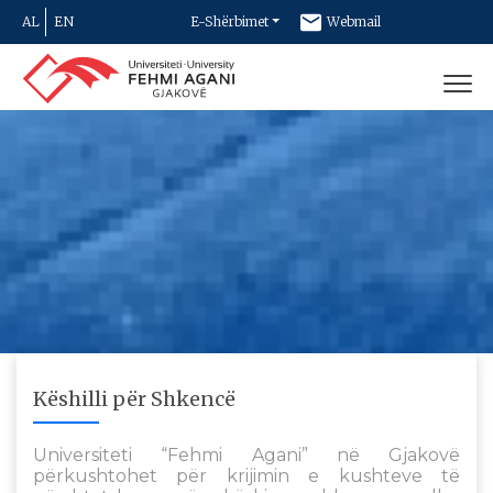
AL
EN
E-Shërbimet
Webmail
Newsletter
Kontakt
Këshilli për Shkencë
Universiteti “Fehmi Agani” në Gjakovë
përkushtohet për krijimin e kushteve të