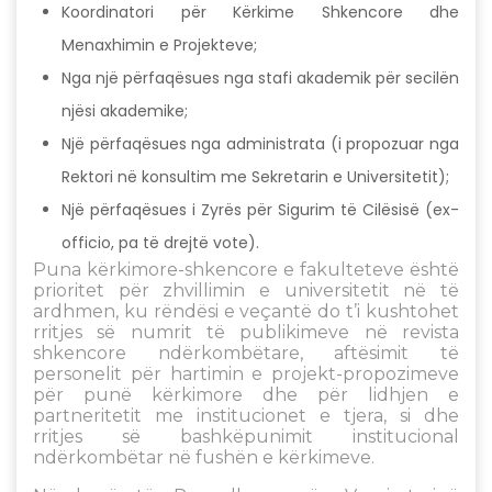
Koordinatori për Kërkime Shkencore dhe
Menaxhimin e Projekteve;
Nga një përfaqësues nga stafi akademik për secilën
njësi akademike;
Një përfaqësues nga administrata (i propozuar nga
Rektori në konsultim me Sekretarin e Universitetit);
Një përfaqësues i Zyrës për Sigurim të Cilësisë (ex-
officio, pa të drejtë vote).
Puna kërkimore-shkencore e fakulteteve është
prioritet për zhvillimin e universitetit në të
ardhmen, ku rëndësi e veçantë do t’i kushtohet
rritjes së numrit të publikimeve në revista
shkencore ndërkombëtare, aftësimit të
personelit për hartimin e projekt-propozimeve
për punë kërkimore dhe për lidhjen e
partneritetit me institucionet e tjera, si dhe
rritjes së bashkëpunimit institucional
ndërkombëtar në fushën e kërkimeve.