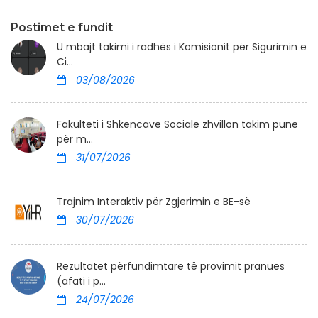
Postimet e fundit
U mbajt takimi i radhës i Komisionit për Sigurimin e
Ci...
03/08/2026
Fakulteti i Shkencave Sociale zhvillon takim pune
për m...
31/07/2026
Trajnim Interaktiv për Zgjerimin e BE-së
30/07/2026
Rezultatet përfundimtare të provimit pranues
(afati i p...
24/07/2026