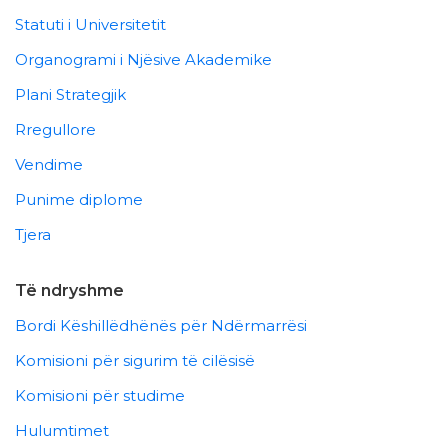
Statuti i Universitetit
Organogrami i Njësive Akademike
Plani Strategjik
Rregullore
Vendime
Punime diplome
Tjera
Të ndryshme
Bordi Këshillëdhënës për Ndërmarrësi
Komisioni për sigurim të cilësisë
Komisioni për studime
Hulumtimet