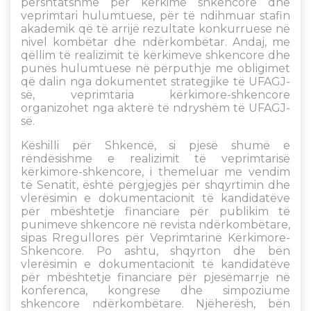
përshtatshme për kërkime shkencore dhe
veprimtari hulumtuese, për të ndihmuar stafin
akademik që të arrijë rezultate konkurruese në
nivel kombëtar dhe ndërkombëtar. Andaj, me
qëllim të realizimit të kërkimeve shkencore dhe
punës hulumtuese në përputhje me obligimet
që dalin nga dokumentet strategjike të UFAGJ-
së, veprimtaria kërkimore-shkencore
organizohet nga akterë të ndryshëm të UFAGJ-
së.
Këshilli për Shkencë, si pjesë shumë e
rëndësishme e realizimit të veprimtarisë
kërkimore-shkencore, i themeluar me vendim
të Senatit, është përgjegjës për shqyrtimin dhe
vlerësimin e dokumentacionit të kandidatëve
për mbështetje financiare për publikim të
punimeve shkencore në revista ndërkombëtare,
sipas Rregullores për Veprimtarinë Kërkimore-
Shkencore. Po ashtu, shqyrton dhe bën
vlerësimin e dokumentacionit të kandidatëve
për mbështetje financiare për pjesëmarrje në
konferenca, kongrese dhe simpoziume
shkencore ndërkombëtare. Njëherësh, bën