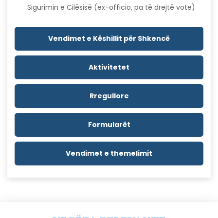
Sigurimin e Cilësisë (ex-officio, pa të drejtë vote)
Vendimet e Këshillit për Shkencë
Aktivitetet
Rregullore
Formularët
Vendimet e themelimit