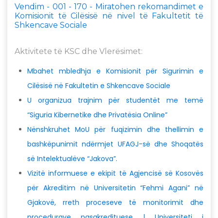
Vendim - 001 - 170 - Miratohen rekomandimet e
Komisionit të Cilësisë në nivel të Fakultetit të
Shkencave Sociale
Aktivitete të KSC dhe Vlerësimet:
Mbahet mbledhja e Komisionit për Sigurimin e
Cilësisë në Fakultetin e Shkencave Sociale
U organizua trajnim për studentët me temë
“Siguria Kibernetike dhe Privatësia Online”
Nënshkruhet MoU për fuqizimin dhe thellimin e
bashkëpunimit ndërmjet UFAGJ-së dhe Shoqatës
së Intelektualëve “Jakova”.
Vizitë informuese e ekipit të Agjencisë së Kosovës
për Akreditim në Universitetin “Fehmi Agani” në
Gjakovë, rreth proceseve të monitorimit dhe
procedurave pasakredituese | Universiteti i