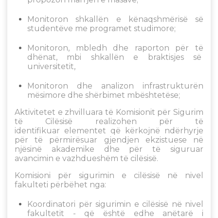
Monitoron shkallën e kënaqshmërisë së
studentëve me programet studimore;
Monitoron, mbledh dhe raporton për të
dhënat, mbi shkallën e braktisjes së
universitetit,
Monitoron dhe analizon infrastrukturën
mësimore dhe shërbimet mbështetëse;
Aktivitetet e zhvilluara të Komisionit për Sigurim
të Cilësisë realizohen për të
identifikuar elementet që kërkojnë ndërhyrje
për të përmirësuar gjendjen ekzistuese në
njësinë akademike dhe për të siguruar
avancimin e vazhdueshëm të cilësisë.
Komisioni për sigurimin e cilësisë në nivel
fakulteti përbëhet nga:
Koordinatori për sigurimin e cilësisë në nivel
fakultetit - që është edhe anëtarë i