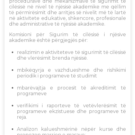
procedurave dhe mekanizmave të sigurimit të
cilësisë në nivel të njësisë akademike me qëllim
të përmirësimit dhe arritjes së nivelit më të lartë
në aktivitete edukative, shkencore, profesionale
dhe administrative të njësisë akademike.
Komisioni për Sigurim të cilësisë i njësive
akademike është përgjegjës për:
realizimin e aktiviteteve të sigurimit të cilësisë
dhe vlerësimit brenda njësisë.
mbikëqyrja e vazhdueshme dhe rishikimi
periodik i programeve të studimit
mbarëvajtja e procesit të akreditimit të
programeve
verifikimi i raporteve të vetëvlerësimit të
programeve ekzistuese dhe programeve të
reja.
Analizon kalueshmërinë nëpër kurse dhe
propozon marrjen e masave;