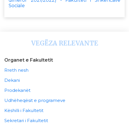
dimëror 2021/2022) - Fakulteti i Shkencave
Sociale
VEGËZA RELEVANTE
Organet e Fakultetit
Rreth nesh
Dekani
Prodekanët
Udhëheqësit e programeve
Këshilli i Fakultetit
Sekretari i Fakultetit