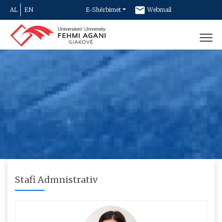
AL
EN
E-Shërbimet
Webmail
Newsletter
Kontakt
Stafi Admnistrativ