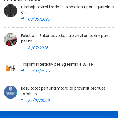
U mbajt takimi i radhës i Komisionit për Sigurimin e
Ci...
03/08/2026
Fakulteti i Shkencave Sociale zhvillon takim pune
për m...
31/07/2026
Trajnim Interaktiv për Zgjerimin e BE-së
30/07/2026
Rezultatet përfundimtare të provimit pranues
(afati i p...
24/07/2026