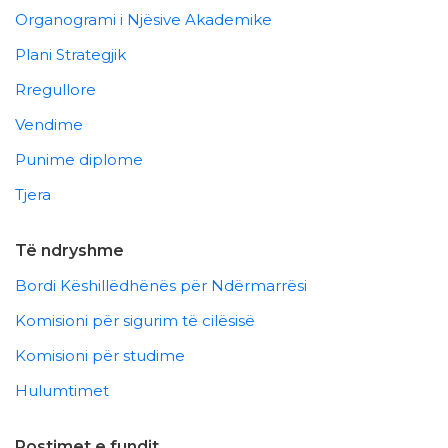
Organogrami i Njësive Akademike
Plani Strategjik
Rregullore
Vendime
Punime diplome
Tjera
Të ndryshme
Bordi Këshillëdhënës për Ndërmarrësi
Komisioni për sigurim të cilësisë
Komisioni për studime
Hulumtimet
Postimet e fundit