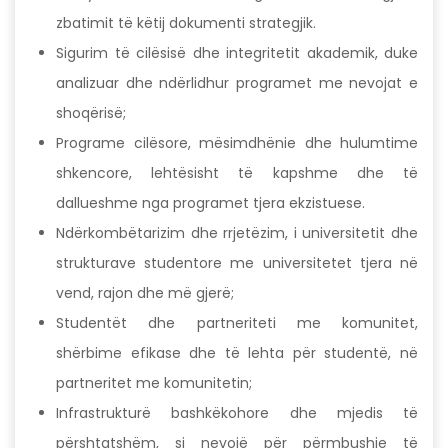
zbatimit të këtij dokumenti strategjik.
Sigurim të cilësisë dhe integritetit akademik, duke
analizuar dhe ndërlidhur programet me nevojat e
shoqërisë;
Programe cilësore, mësimdhënie dhe hulumtime
shkencore, lehtësisht të kapshme dhe të
dallueshme nga programet tjera ekzistuese.
Ndërkombëtarizim dhe rrjetëzim, i universitetit dhe
strukturave studentore me universitetet tjera në
vend, rajon dhe më gjerë;
Studentët dhe partneriteti me komunitet,
shërbime efikase dhe të lehta për studentë, në
partneritet me komunitetin;
Infrastrukturë bashkëkohore dhe mjedis të
përshtatshëm, si nevojë për përmbushje të