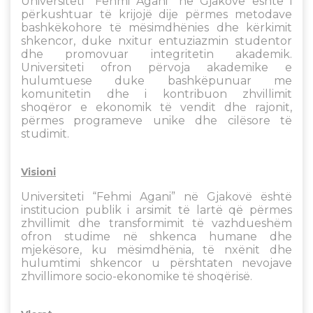
Universiteti “Fehmi Agani” në Gjakovë është i
përkushtuar të krijojë dije përmes metodave
bashkëkohore të mësimdhënies dhe kërkimit
shkencor, duke nxitur entuziazmin studentor
dhe promovuar integritetin akademik.
Universiteti ofron përvoja akademike e
hulumtuese duke bashkëpunuar me
komunitetin dhe i kontribuon zhvillimit
shoqëror e ekonomik të vendit dhe rajonit,
përmes programeve unike dhe cilësore të
studimit.
Visioni
Universiteti “Fehmi Agani” në Gjakovë është
institucion publik i arsimit të lartë që përmes
zhvillimit dhe transformimit të vazhdueshëm
ofron studime në shkenca humane dhe
mjekësore, ku mësimdhënia, të nxënit dhe
hulumtimi shkencor u përshtaten nevojave
zhvillimore socio-ekonomike të shoqërisë.