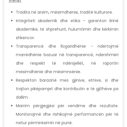
Vlerat
Tradita në arsim, mësimdhënie, traditë kulturore.
Integriteti akademik dhe etika - garanton lirinë
akademike, të shprehurit, hulumtimin dhe kërkimin
shkencor.
Transparencë dhe llogaridhënie - ndërtojmë
marrëdhënie bazuar në transparencë, ndershmëri
dhe respekt të ndërsjellët, në raportin
mësimdhënie dhe mësimnxënie.
Respekton barazinë mes gjinive, etnive, si dhe
trajton pikëpamjet dhe kontributin e të gjithëve pa
dallim.
Marrim përgjegjësi për vendime dhe rezultate.
Monitorojmë dhe rishikojmë performancën për të
nxitur përmirësimin në punë.