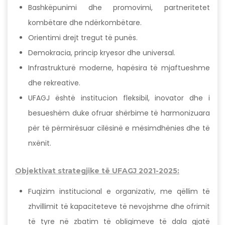
Bashkëpunimi dhe promovimi, partneritetet
kombëtare dhe ndërkombëtare.
Orientimi drejt tregut të punës.
Demokracia, princip kryesor dhe universal.
Infrastrukturë moderne, hapësira të mjaftueshme
dhe rekreative.
UFAGJ është institucion fleksibil, inovator dhe i
besueshëm duke ofruar shërbime të harmonizuara
për të përmirësuar cilësinë e mësimdhënies dhe të
nxënit.
Objektivat strategjike të UFAGJ 2021-2025:
Fuqizim institucional e organizativ, me qëllim të
zhvillimit të kapaciteteve të nevojshme dhe ofrimit
të tyre në zbatim të obligimeve të dala gjatë