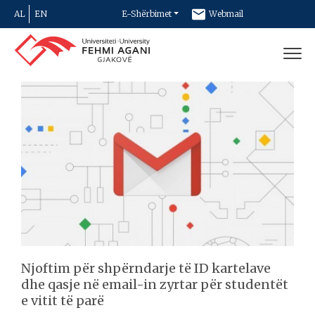
AL
EN
E-Shërbimet
Webmail
Newsletter
Kontakt
Njoftim për shpërndarje të ID kartelave
dhe qasje në email-in zyrtar për studentët
e vitit të parë