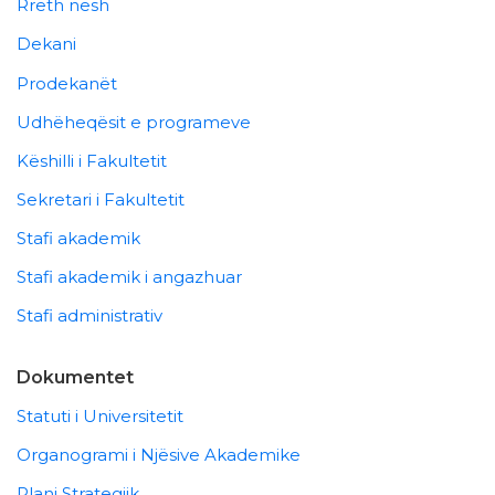
Rreth nesh
Dekani
Prodekanët
Udhëheqësit e programeve
Këshilli i Fakultetit
Sekretari i Fakultetit
Stafi akademik
Stafi akademik i angazhuar
Stafi administrativ
Dokumentet
Statuti i Universitetit
Organogrami i Njësive Akademike
Plani Strategjik