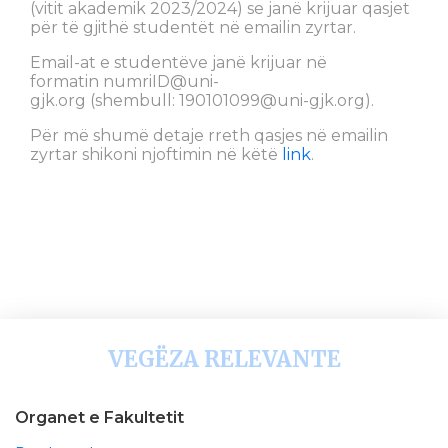
(vitit akademik 2023/2024) se janë krijuar qasjet
për të gjithë studentët në emailin zyrtar.
Email-at e studentëve janë krijuar në
formatin
numriID@uni-
gjk.org
(shembull:
190101099@uni-gjk.org
).
Për më shumë detaje rreth qasjes në emailin
zyrtar shikoni njoftimin në këtë
link
.
VEGËZA RELEVANTE
Organet e Fakultetit