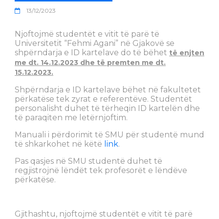
13/12/2023
Njoftojmë studentët e vitit të parë të
Universitetit “Fehmi Agani” në Gjakovë se
shpërndarja e ID kartelave do të bëhet
të enjten
me dt. 14.12.2023 dhe të premten me dt.
15.12.2023.
Shpërndarja e ID kartelave bëhet në fakultetet
përkatëse tek zyrat e referentëve. Studentët
personalisht duhet të tërheqin ID kartelën dhe
të paraqiten me letërnjoftim.
Manuali i përdorimit të SMU për studentë mund
të shkarkohet në këtë
link
.
Pas qasjes në SMU studentë duhet të
regjistrojnë lëndët tek profesorët e lëndëve
përkatëse.
Gjithashtu, njoftojmë studentët e vitit të parë