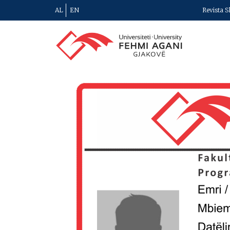
AL
EN
Revista S