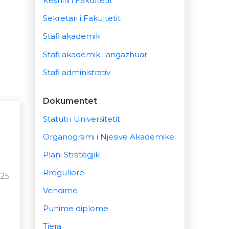
Këshilli i Fakultetit
Sekretari i Fakultetit
Stafi akademik
Stafi akademik i angazhuar
Stafi administrativ
Dokumentet
Statuti i Universitetit
Organogrami i Njësive Akademike
Plani Strategjik
Rregullore
025
Vendime
Punime diplome
Tjera