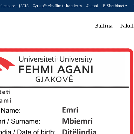
hkencore - JSEIS
Zyra për zhvillim të karrieres
Alumni
E-Shërbimet
Ballina
Fakul