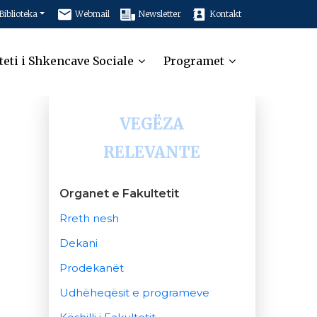
Biblioteka
Webmail
Newsletter
Kontakt
teti i Shkencave Sociale
Programet
VEGËZA
RELEVANTE
Organet e Fakultetit
Rreth nesh
Dekani
Prodekanët
Udhëheqësit e programeve