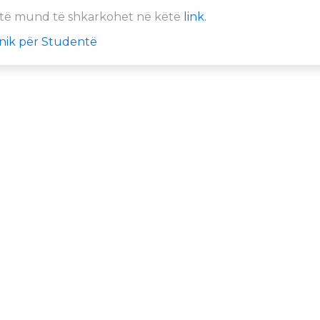
ntë mund të shkarkohet në këtë
link.
onik për Studentë