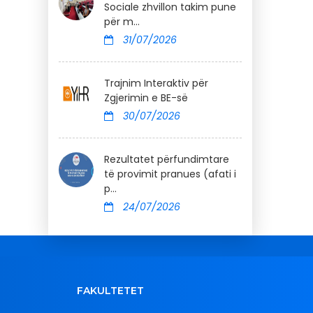
Sociale zhvillon takim pune
për m...
31/07/2026
Trajnim Interaktiv për
Zgjerimin e BE-së
30/07/2026
Rezultatet përfundimtare
të provimit pranues (afati i
p...
24/07/2026
FAKULTETET