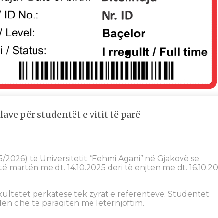
ave për studentët e vitit të parë
5/2026) të Universitetit “Fehmi Agani” në Gjakovë se
ë martën me dt. 14.10.2025 deri të enjten me dt. 16.10.2
kultetet përkatëse tek zyrat e referentëve. Studentët
lën dhe të paraqiten me letërnjoftim.