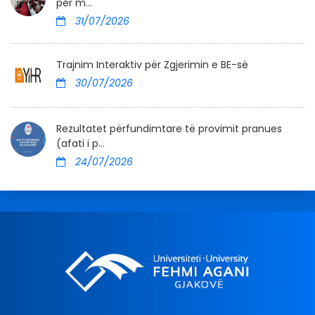
për m...
31/07/2026
Trajnim Interaktiv për Zgjerimin e BE-së
30/07/2026
Rezultatet përfundimtare të provimit pranues
(afati i p...
24/07/2026