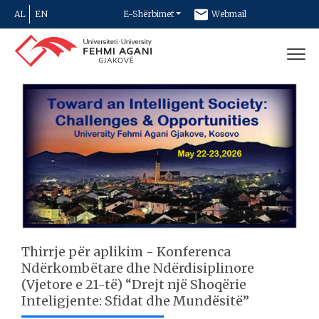
AL
EN
E-Shërbimet
Webmail
Newsletter
Kontakt
Thirrje për aplikim - Konferenca
Ndërkombëtare dhe Ndërdisiplinore
(Vjetore e 21-të) “Drejt një Shoqërie
Inteligjente: Sfidat dhe Mundësitë”