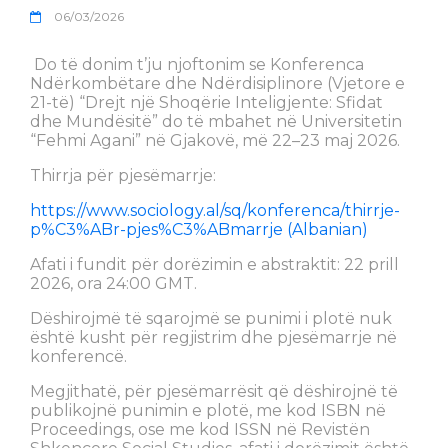
06/03/2026
Do të donim t’ju njoftonim se Konferenca
Ndërkombëtare dhe Ndërdisiplinore (Vjetore e
21-të) “Drejt një Shoqërie Inteligjente: Sfidat
dhe Mundësitë” do të mbahet në Universitetin
“Fehmi Agani” në Gjakovë, më 22–23 maj 2026.
Thirrja për pjesëmarrje:
https://www.sociology.al/sq/konferenca/thirrje-
p%C3%ABr-pjes%C3%ABmarrje (Albanian)
Afati i fundit për dorëzimin e abstraktit: 22 prill
2026, ora 24:00 GMT.
Dëshirojmë të sqarojmë se punimi i plotë nuk
është kusht për regjistrim dhe pjesëmarrje në
konferencë.
Megjithatë, për pjesëmarrësit që dëshirojnë të
publikojnë punimin e plotë, me kod ISBN në
Proceedings, ose me kod ISSN në Revistën