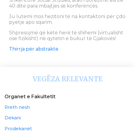
Shkencore Social Studies, afati i dorëzimit është
40 ditë para mbajtjes së konferencës.
Ju lutemi mos hezitoni të na kontaktoni për çdo
pyetje apo sqarim.
Shpresojmë që këtë herë të shihemi (virtualisht
ose fizikisht) në qytetin e bukur të Gjakovës!
Thirrja për abstrakte
VEGËZA RELEVANTE
Organet e Fakultetit
Rreth nesh
Dekani
Prodekanët