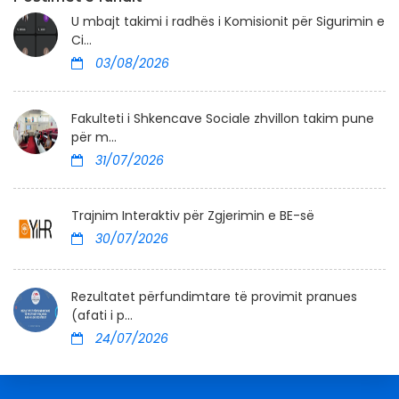
U mbajt takimi i radhës i Komisionit për Sigurimin e
Ci...
03/08/2026
Fakulteti i Shkencave Sociale zhvillon takim pune
për m...
31/07/2026
Trajnim Interaktiv për Zgjerimin e BE-së
30/07/2026
Rezultatet përfundimtare të provimit pranues
(afati i p...
24/07/2026