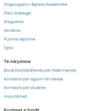
Organogrami i Njësive Akademike
Plani Strategjik
Rregullore
Vendime
Punime diplome
Tjera
Të ndryshme
Bordi Këshillëdhënës për Ndërmarrësi
Komisioni për sigurim të cilësisë
Komisioni për studime
Hulumtimet
Postimet e fundit