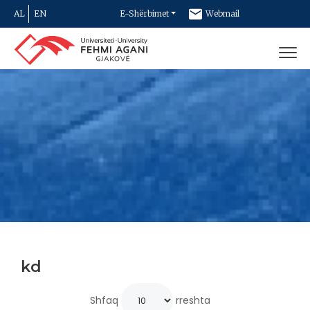
AL
EN
E-Shërbimet
Webmail
Newsletter
Kontakt
kd
Shfaq
rreshta