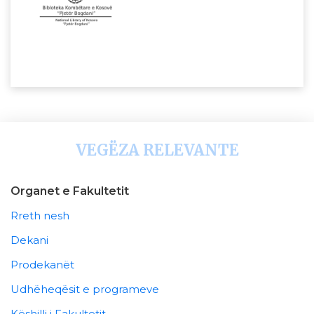
VEGËZA RELEVANTE
Organet e Fakultetit
Rreth nesh
Dekani
Prodekanët
Udhëheqësit e programeve
Këshilli i Fakultetit