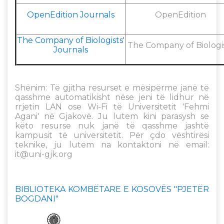
OpenEdition Journals
OpenEdition
The Company of Biologists'
The Company of Biologi
Journals
Shënim: Të gjitha resurset e mësipërme janë të
qasshme automatikisht nëse jeni të lidhur në
rrjetin LAN ose Wi-Fi të Universitetit 'Fehmi
Agani' në Gjakovë. Ju lutem kini parasysh se
këto resurse nuk janë të qasshme jashtë
kampusit të universitetit. Për çdo vështirësi
teknike, ju lutem na kontaktoni në email:
it@uni-gjk.org
BIBLIOTEKA KOMBËTARE E KOSOVËS "PJETËR
BOGDANI"