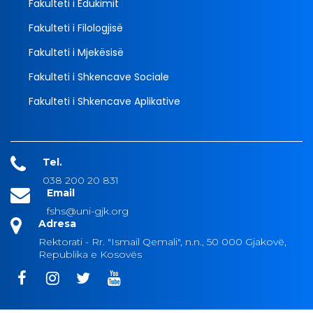
Fakulteti i Edukimit
Fakulteti i Filologjisë
Fakulteti i Mjekësisë
Fakulteti i Shkencave Sociale
Fakulteti i Shkencave Aplikative
Tel.
038 200 20 831
Email
fshs@uni-gjk.org
Adresa
Rektorati - Rr. "Ismail Qemali", n.n., 50 000 Gjakovë,
Republika e Kosovës