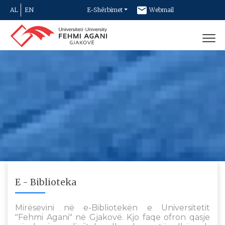
AL
EN
E-Shërbimet
Webmail
Newsletter
Kontakt
E - Biblioteka
Mirësevini në e-Bibliotekën e Universitetit
"Fehmi Agani" në Gjakovë. Kjo faqe ofron qasje