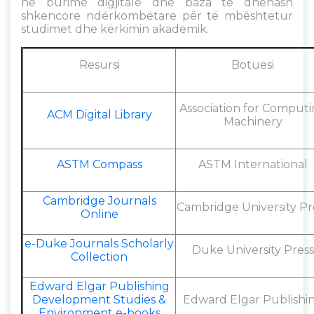
në burime digjitale dhe baza të dhënash
shkencore ndërkombëtare për të mbështetur
studimet dhe kërkimin akademik.
Resursi
Botuesi
Association for Comput
ACM Digital Library
Machinery
ASTM Compass
ASTM International
Cambridge Journals
Cambridge University Pr
Online
e-Duke Journals Scholarly
Duke University Press
Collection
Edward Elgar Publishing
Development Studies &
Edward Elgar Publishi
Environment e-books