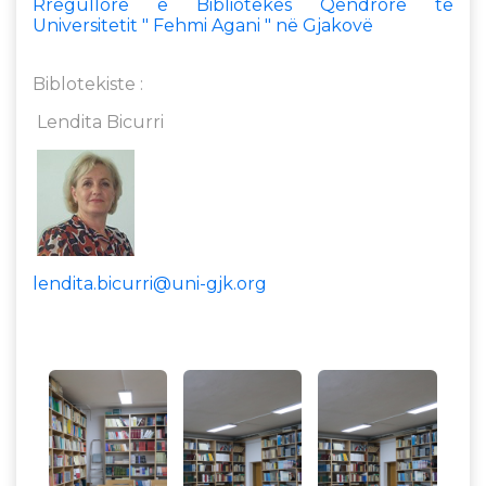
Rregullore e Bibliotekës Qendrore të
Universitetit " Fehmi Agani " në Gjakovë
Biblotekiste :
Lendita Bicurri
lendita.bicurri@uni-gjk.org