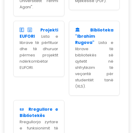
Universitetit "Fehmi
Mjekësisë (PDF).
Agani".
🇪🇺 Projekti
🏛️ Biblioteka
EUFORI
"Ibrahim
Lista e
Rugova"
librave të përfituar
Lista e
dhe të dhuruar
librave të
përmes projektit
bibliotekës së
ndërkombëtar
qytetit në
EUFORI.
shfrytëzim të
veçantë për
studentët tanë
(XLS).
📜 Rregullore e
Bibliotekës
Rregullorja zyrtare
e funksionimit të