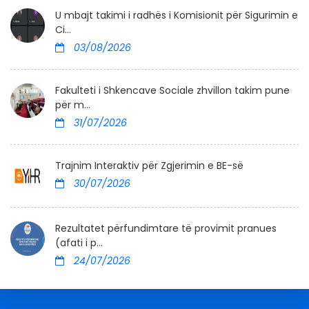
U mbajt takimi i radhës i Komisionit për Sigurimin e
Ci...
03/08/2026
Fakulteti i Shkencave Sociale zhvillon takim pune
për m...
31/07/2026
Trajnim Interaktiv për Zgjerimin e BE-së
30/07/2026
Rezultatet përfundimtare të provimit pranues
(afati i p...
24/07/2026