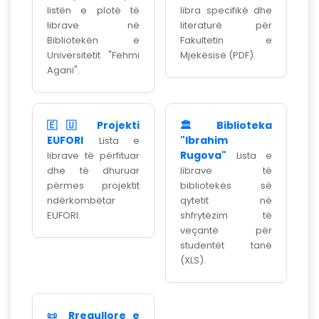
listën e plotë të
libra specifikë dhe
librave në
literaturë për
Bibliotekën e
Fakultetin e
Universitetit "Fehmi
Mjekësisë (PDF).
Agani".
🇪🇺 Projekti
🏛️ Biblioteka
EUFORI
"Ibrahim
Lista e
Rugova"
librave të përfituar
Lista e
dhe të dhuruar
librave të
përmes projektit
bibliotekës së
ndërkombëtar
qytetit në
EUFORI.
shfrytëzim të
veçantë për
studentët tanë
(XLS).
📜 Rregullore e