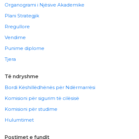
Organogrami i Njësive Akademike
Plani Strategjik
Rregullore
Vendime
Punime diplome
Tjera
Të ndryshme
Bordi Këshillëdhënës për Ndërmarrësi
Komisioni për sigurim të cilësisë
Komisioni për studime
Hulumtimet
Postimet e fundit