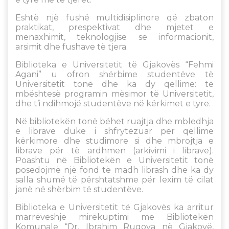
Është një fushë multidisiplinore që zbaton
praktikat, prespektivat dhe mjetet e
menaxhimit, teknologjisë së informacionit,
arsimit dhe fushave të tjera.
Biblioteka e Universitetit të Gjakovës “Fehmi
Agani” u ofron shërbime studentëve të
Universitetit tonë dhe ka dy qëllime: të
mbështesë programin mësimor të Universitetit,
dhe t’i ndihmojë studentëve në kërkimet e tyre.
Në bibliotekën tonë bëhet ruajtja dhe mbledhja
e librave duke i shfrytëzuar për qëllime
kërkimore dhe studimore si dhe mbrojtja e
librave për të ardhmen (arkivimi i librave).
Poashtu në Bibliotekën e Universitetit tonë
posedojmë një fond të madh librash dhe ka dy
salla shumë të përshtatshme për lexim të cilat
janë në shërbim të studentëve.
Biblioteka e Universitetit të Gjakovës ka arritur
marrëveshje mirëkuptimi me Bibliotekën
Komunale “Dr. Ibrahim Rugova në Gjakovë,