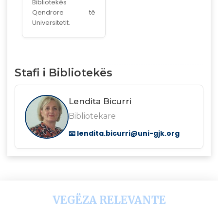
Bibliotekës
Qendrore të
Universitetit.
Stafi i Bibliotekës
Lendita Bicurri
Bibliotekare
📧
lendita.bicurri@uni-gjk.org
VEGËZA RELEVANTE