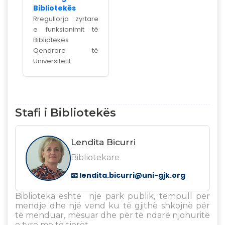
Bibliotekës
Rregullorja zyrtare
e funksionimit të
Bibliotekës
Qendrore të
Universitetit.
Stafi i Bibliotekës
Lendita Bicurri
Bibliotekare
📧
lendita.bicurri@uni-gjk.org
Biblioteka është një park publik, tempull për
mendje dhe një vend ku të gjithë shkojnë për
të menduar, mësuar dhe për të ndarë njohuritë
e tyre me të tjerët.