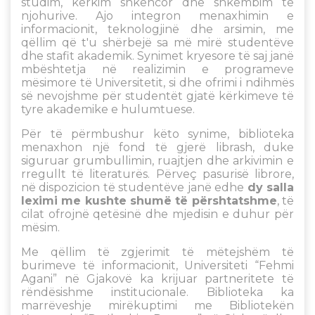
studim, kërkim shkencor dhe shkëmbim të
njohurive. Ajo integron menaxhimin e
informacionit, teknologjinë dhe arsimin, me
qëllim që t'u shërbejë sa më mirë studentëve
dhe stafit akademik. Synimet kryesore të saj janë
mbështetja në realizimin e programeve
mësimore të Universitetit, si dhe ofrimi i ndihmës
së nevojshme për studentët gjatë kërkimeve të
tyre akademike e hulumtuese.
Për të përmbushur këto synime, biblioteka
menaxhon një fond të gjerë librash, duke
siguruar grumbullimin, ruajtjen dhe arkivimin e
rregullt të literaturës. Përveç pasurisë librore,
në dispozicion të studentëve janë edhe
dy salla
leximi me kushte shumë të përshtatshme
, të
cilat ofrojnë qetësinë dhe mjedisin e duhur për
mësim.
Me qëllim të zgjerimit të mëtejshëm të
burimeve të informacionit, Universiteti “Fehmi
Agani” në Gjakovë ka krijuar partneritete të
rëndësishme institucionale. Biblioteka ka
marrëveshje mirëkuptimi me Bibliotekën