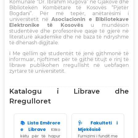
Komunale “Dr. Ibrahim Rugova” në Gjakovë dhe
Bibliotekën Kombëtare të Kosovës “Pjetër
Bogdani”. Për më tepër, anëtarësimi i
universitetit në
Asociacionin e Bibliotekave
Elektronike të Kosovës
u mundëson
studentëve dhe profesorëve qasje të gjerë në
literaturë akademike dhe në baza të ndryshme
të dhënash digjitale.
ℹ️ Me qëllim që studentët të jenë gjithmonë të
informuar, njoftimet për të gjithë titujt e rinj të
librave publikohen rregullisht në uebfaqen
zyrtare të universitetit.
Katalogu i Librave dhe
Rregulloret
📚 Lista Emërore
🩺 Fakulteti i
e Librave
Mjekësisë
Kliko
këtu për të hapur
Furnizimi i fundit me