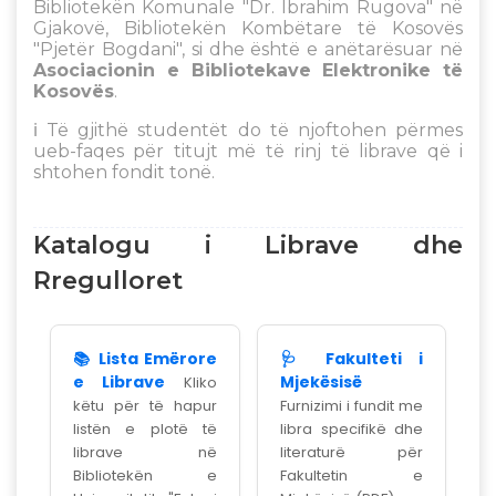
Bibliotekën Komunale "Dr. Ibrahim Rugova" në
Gjakovë, Bibliotekën Kombëtare të Kosovës
"Pjetër Bogdani", si dhe është e anëtarësuar në
Asociacionin e Bibliotekave Elektronike të
Kosovës
.
ℹ️ Të gjithë studentët do të njoftohen përmes
ueb-faqes për titujt më të rinj të librave që i
shtohen fondit tonë.
Katalogu i Librave dhe
Rregulloret
📚 Lista Emërore
🩺 Fakulteti i
e Librave
Mjekësisë
Kliko
këtu për të hapur
Furnizimi i fundit me
listën e plotë të
libra specifikë dhe
librave në
literaturë për
Bibliotekën e
Fakultetin e