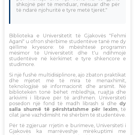
shkojnë për të menduar, mësuar dhe për
të ndarë njohuritë e tyre metë tjerët."
Biblioteka e Universitetit të Gjakovës "Fehmi
Agani" u ofron shërbime studentëve tanë me dy
qëllime kryesore: të mbështesë programin
mësimor të Universitetit dhe t'u ndihmojë
studentëve në kërkimet e tyre shkencore e
studimore.
Si një fushë multidisiplinore, ajo zbaton praktikat
dhe mjetet më të mira të menaxhimit,
teknologjisë së informacionit dhe arsimit. Në
bibliotekën tonë bëhet mbledhja, ruajtja dhe
arkivimi i librave për të ardhmen. Universiteti
posedon një fond të madh librash si dhe
dy
salla shumë të përshtatshme për lexim
, të
cilat janë vazhdimisht në shërbim të studentëve.
Për të zgjeruar rrjetin e burimeve, Universiteti i
Gjakovës ka marrëveshje mirëkuptimi me