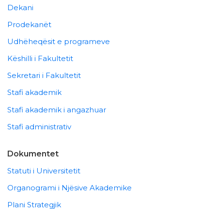
Dekani
Prodekanët
Udhëheqësit e programeve
Këshilli i Fakultetit
Sekretari i Fakultetit
Stafi akademik
Stafi akademik i angazhuar
Stafi administrativ
Dokumentet
Statuti i Universitetit
Organogrami i Njësive Akademike
Plani Strategjik