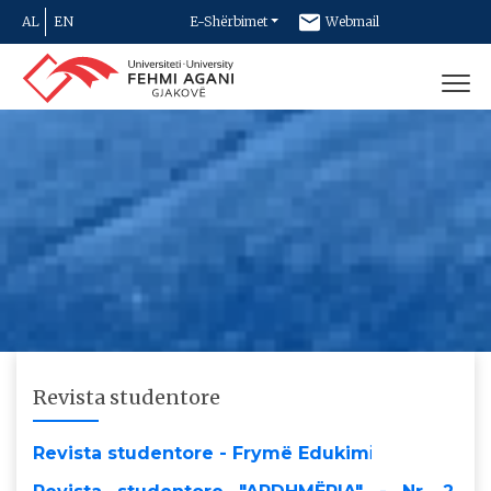
AL
EN
E-Shërbimet
Webmail
Newsletter
Kontakt
Revista studentore
Revista studentore - Frymë Edukim
i