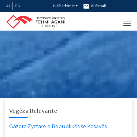
AL
EN
E-Shërbimet
Webmail
Newsletter
Kontakt
Vegëza Relevante
Gazeta Zyrtare e Republikës së Kosovës