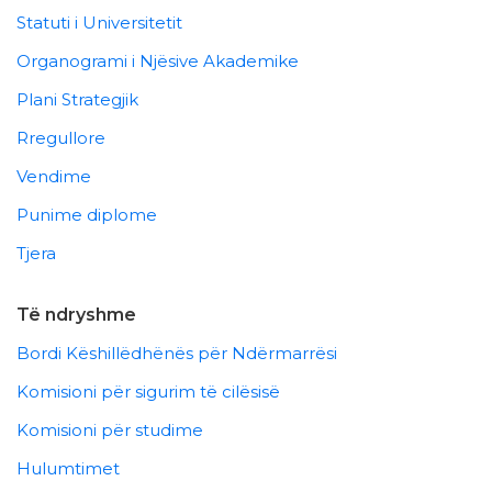
Statuti i Universitetit
Organogrami i Njësive Akademike
Plani Strategjik
Rregullore
Vendime
Punime diplome
Tjera
Të ndryshme
Bordi Këshillëdhënës për Ndërmarrësi
Komisioni për sigurim të cilësisë
Komisioni për studime
Hulumtimet