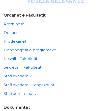
VEGËZA RELEVANTE
Organet e Fakultetit
Rreth nesh
Dekani
Prodekanët
Udhëheqësit e programeve
Këshilli i Fakultetit
Sekretari i Fakultetit
Stafi akademik
Stafi akademik i angazhuar
Stafi administrativ
Dokumentet