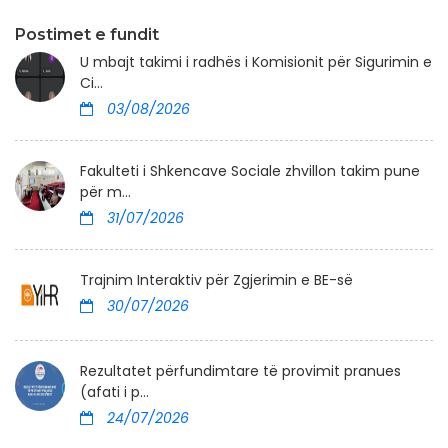
Postimet e fundit
U mbajt takimi i radhës i Komisionit për Sigurimin e
Ci...
03/08/2026
Fakulteti i Shkencave Sociale zhvillon takim pune
për m...
31/07/2026
Trajnim Interaktiv për Zgjerimin e BE-së
30/07/2026
Rezultatet përfundimtare të provimit pranues
(afati i p...
24/07/2026