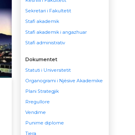
Këshilli i Fakultetit
Sekretari i Fakultetit
Stafi akademik
Stafi akademik i angazhuar
Stafi administrativ
Dokumentet
Statuti i Universitetit
Organogrami i Njësive Akademike
Plani Strategjik
Rregullore
Vendime
Punime diplome
Tjera