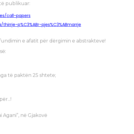
të publikuar:
es/call-papers
ca/thirrje-p%C3%ABr-pjes%C3%ABmarrje
undimin e afatit për dërgimin e abstrakteve!
së:
ga të paktën 25 shtete;
r...!
mi Agani”, në Gjakovë