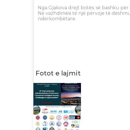
Nga Gjakova drejt botës: së bashku për
Në vazhdimësi të një përvoje të dëshm
ndërkombëtare.
Fotot e lajmit