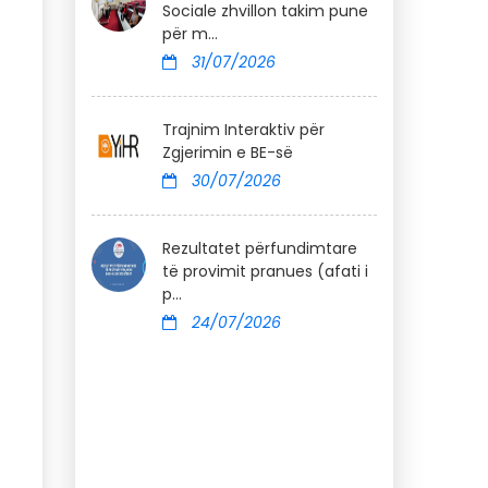
Sociale zhvillon takim pune
për m...
31/07/2026
Trajnim Interaktiv për
Zgjerimin e BE-së
30/07/2026
Rezultatet përfundimtare
të provimit pranues (afati i
p...
24/07/2026