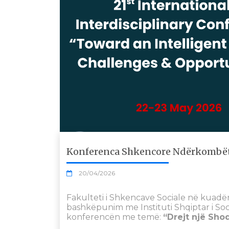
Konferenca Shkencore Ndërkombëta
20/04/2026
Fakulteti i Shkencave Sociale në kuadër
bashkëpunim me Instituti Shqiptar i Soci
konferencën me temë:
“Drejt një Sho