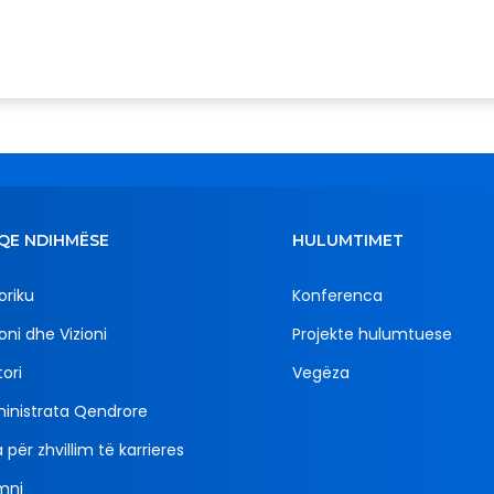
QE NDIHMËSE
HULUMTIMET
oriku
Konferenca
oni dhe Vizioni
Projekte hulumtuese
ori
Vegëza
inistrata Qendrore
 për zhvillim të karrieres
mni