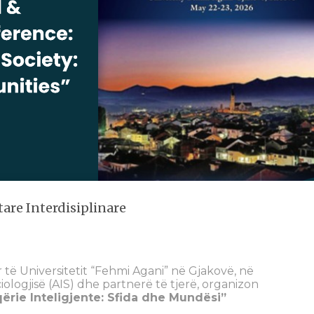
re Interdisiplinare
 të Universitetit “Fehmi Agani” në Gjakovë, në
ologjisë (AIS) dhe partnerë të tjerë, organizon
qërie Inteligjente: Sfida dhe Mundësi”