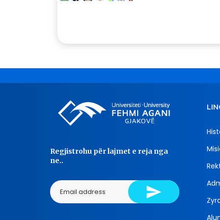
LIN
Hist
Misi
Regjistrohu për lajmet e reja nga
ne..
Rekt
Adm
Zyra
Alu