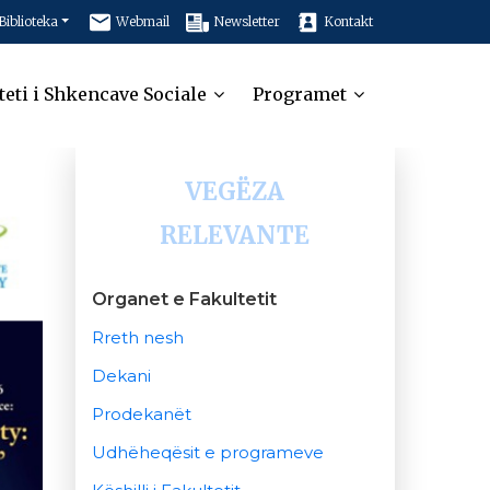
Biblioteka
Webmail
Newsletter
Kontakt
teti i Shkencave Sociale
Programet
VEGËZA
RELEVANTE
Organet e Fakultetit
Rreth nesh
Dekani
Prodekanët
Udhëheqësit e programeve