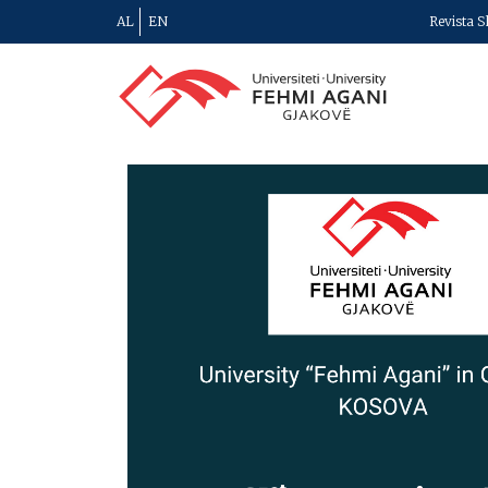
AL
EN
Revista S