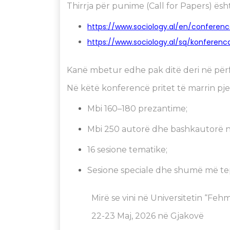
Thirrja për punime (Call for Papers) ësh
https://www.sociology.al/en/conferenc
https://www.sociology.al/sq/konferen
Kanë mbetur edhe pak ditë deri në përf
Në këtë konferencë pritet të marrin pje
Mbi 160–180 prezantime;
Mbi 250 autorë dhe bashkautorë n
16 sesione tematike;
Sesione speciale dhe shumë më tepë
Mirë se vini në Universitetin “Feh
22-23 Maj, 2026 në Gjakovë