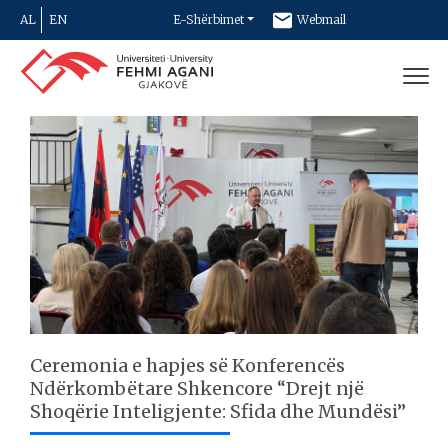
AL
EN
E-Shërbimet
Webmail
Newsletter
Kontakt
Ceremonia e hapjes së Konferencës
Ndërkombëtare Shkencore “Drejt një
Shoqërie Inteligjente: Sfida dhe Mundësi”