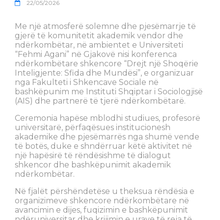
22/05/2026
Me një atmosferë solemne dhe pjesëmarrje të
gjerë të komunitetit akademik vendor dhe
ndërkombëtar, në ambientet e Universiteti
“Fehmi Agani” në Gjakovë nisi konferenca
ndërkombëtare shkencore “Drejt një Shoqërie
Inteligjente: Sfida dhe Mundësi”, e organizuar
nga Fakulteti i Shkencave Sociale në
bashkëpunim me Instituti Shqiptar i Sociologjisë
(AIS) dhe partnerë të tjerë ndërkombëtarë.
Ceremonia hapëse mblodhi studiues, profesorë
universitarë, përfaqësues institucionesh
akademike dhe pjesëmarrës nga shumë vende
të botës, duke e shndërruar këtë aktivitet në
një hapësirë të rëndësishme të dialogut
shkencor dhe bashkëpunimit akademik
ndërkombëtar.
Në fjalët përshëndetëse u theksua rëndësia e
organizimeve shkencore ndërkombëtare në
avancimin e dijes, fuqizimin e bashkëpunimit
ndëruniversitar dhe krijimin e urave të reja të