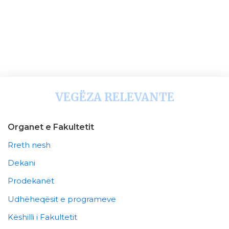
VEGËZA RELEVANTE
Organet e Fakultetit
Rreth nesh
Dekani
Prodekanët
Udhëheqësit e programeve
Këshilli i Fakultetit