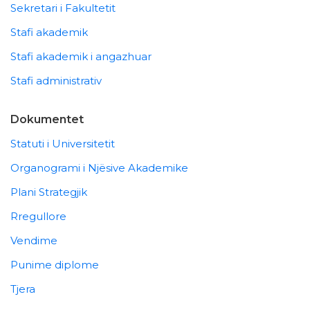
Sekretari i Fakultetit
Stafi akademik
Stafi akademik i angazhuar
Stafi administrativ
Dokumentet
Statuti i Universitetit
Organogrami i Njësive Akademike
Plani Strategjik
Rregullore
Vendime
Punime diplome
Tjera