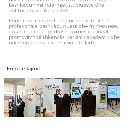
bashkëpunimit ndërmjet studiuesve dhe
institucioneve akademike.
Konferenca po zhvillohet në një atmosferë
profesionale, bashkëpunuese dhe frymëzuese,
duke dëshmuar përkushtimin institucional ndaj
promovimit të shkencës, kërkimit akademik dhe
ndërkombëtarizimit të arsimit të lartë.
Fotot e lajmit