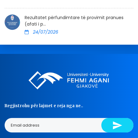
Rezultatet përfundimtare të provimit pranues
(afati i p...
24/07/2026
Regjistrohu për lajmet e reja nga ne..