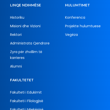
LINQE NDIHMËSE
HULUMTIMET
Historiku
Konferenca
Misioni dhe Vizioni
Projekte hulumtuese
Rektori
Vegëza
Administrata Qendrore
Zyra për zhvillim të
karrieres
Alumni
FAKULTETET
Fakulteti i Edukimit
Fakulteti i Filologjisë
Fakulteti i Mjekësisë