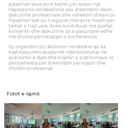
pjesëmarrësve po e bëjnë çdo sesion një
hapësirë të rëndësishme për shkëmbim idesh,
diskutime profesionale dhe reflektim shkencor.
Pjesëmarrësit po tregojnë interes të madh për
temat e trajtuara, duke kontribuar me pyetje,
komente dhe diskutime që e pasurojnë edhe
më shumë përmbajtjen e konferencës.
Ky organizim po dëshmon rëndësinë që ka
bashkëpunimi akademik ndërkombëtar në
avancimin e dijes dhe krijimin e platformave të
përbashkëta për shkëmbim përvojash dhe
zhvillim profesional.
Fotot e lajmit