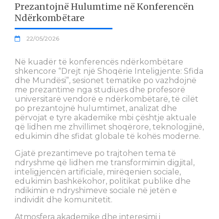
Prezantojnë Hulumtime në Konferencën
Ndërkombëtare
22/05/2026
Në kuadër të konferencës ndërkombëtare
shkencore “Drejt një Shoqërie Inteligjente: Sfida
dhe Mundësi”, sesionet tematike po vazhdojnë
me prezantime nga studiues dhe profesorë
universitarë vendorë e ndërkombëtarë, të cilët
po prezantojnë hulumtimet, analizat dhe
përvojat e tyre akademike mbi çështje aktuale
që lidhen me zhvillimet shoqërore, teknologjinë,
edukimin dhe sfidat globale të kohës moderne.
Gjatë prezantimeve po trajtohen tema të
ndryshme që lidhen me transformimin digjital,
inteligjencën artificiale, mirëqenien sociale,
edukimin bashkëkohor, politikat publike dhe
ndikimin e ndryshimeve sociale në jetën e
individit dhe komunitetit.
Atmosfera akademike dhe interesimi i