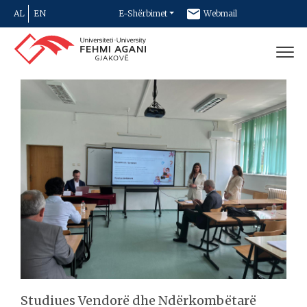
AL
EN
E-Shërbimet
Webmail
Newsletter
Kontakt
Studiues Vendorë dhe Ndërkombëtarë