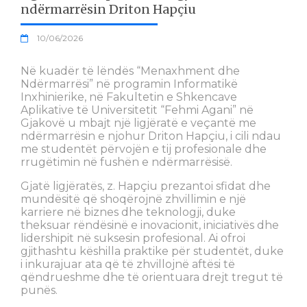
ndërmarrësin Driton Hapçiu
10/06/2026
Në kuadër të lëndës “Menaxhment dhe
Ndërmarrësi” në programin Informatikë
Inxhinierike, në Fakultetin e Shkencave
Aplikative të Universitetit “Fehmi Agani” në
Gjakovë u mbajt një ligjëratë e veçantë me
ndërmarrësin e njohur Driton Hapçiu, i cili ndau
me studentët përvojën e tij profesionale dhe
rrugëtimin në fushën e ndërmarrësisë.
Gjatë ligjëratës, z. Hapçiu prezantoi sfidat dhe
mundësitë që shoqërojnë zhvillimin e një
karriere në biznes dhe teknologji, duke
theksuar rëndësinë e inovacionit, iniciativës dhe
lidershipit në suksesin profesional. Ai ofroi
gjithashtu këshilla praktike për studentët, duke
i inkurajuar ata që të zhvillojnë aftësi të
qëndrueshme dhe të orientuara drejt tregut të
punës.