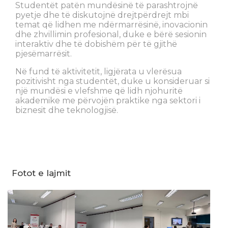
Studentët patën mundësinë të parashtrojnë
pyetje dhe të diskutojnë drejtpërdrejt mbi
temat që lidhen me ndërmarrësinë, inovacionin
dhe zhvillimin profesional, duke e bërë sesionin
interaktiv dhe të dobishëm për të gjithë
pjesëmarrësit.
Në fund të aktivitetit, ligjërata u vlerësua
pozitivisht nga studentët, duke u konsideruar si
një mundësi e vlefshme që lidh njohuritë
akademike me përvojën praktike nga sektori i
biznesit dhe teknologjisë.
Fotot e lajmit