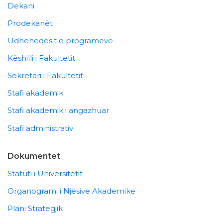
Dekani
Prodekanët
Udhëheqësit e programeve
Këshilli i Fakultetit
Sekretari i Fakultetit
Stafi akademik
Stafi akademik i angazhuar
Stafi administrativ
Dokumentet
Statuti i Universitetit
Organogrami i Njësive Akademike
Plani Strategjik