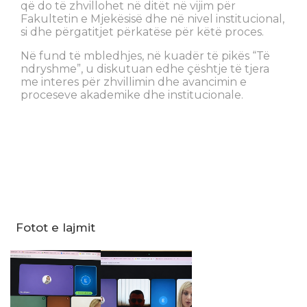
që do të zhvillohet në ditët në vijim për
Fakultetin e Mjekësisë dhe në nivel institucional,
si dhe përgatitjet përkatëse për këtë proces.
Në fund të mbledhjes, në kuadër të pikës “Të
ndryshme”, u diskutuan edhe çështje të tjera
me interes për zhvillimin dhe avancimin e
proceseve akademike dhe institucionale.
Fotot e lajmit