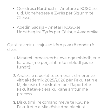
Qëndresa Bardhoshi – Anëtare e KQSC-së,
u.d. Udhëheqëse e Zyrës për Sigurim të
Cilësisë;
Abedin Sadrija – Anëtar i KQSC-së,
Udhëheqës i Zyrës për Çështje Akademike;
Gjatë takimit u trajtuan këto pika të rendit të
ditës:
Miratimi i procesverbaleve nga mbledhjet e
kaluara (me përjashtim të mbledhjes së
fundit);
Analiza e raportit të semestrit dimëror të
vitit akademik 2025/2026 për Fakultetin e
Mjekësisë dhe diskutim për Raportet e
Fakulteteve tjera ku kanë arritur me
process;
Diskutimi i rekomandimeve të KSC në
Fakultetin e Mjekësisë dhe planit të