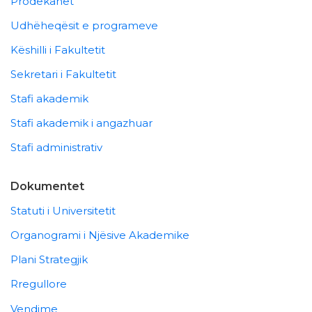
Prodekanët
Udhëheqësit e programeve
Këshilli i Fakultetit
Sekretari i Fakultetit
Stafi akademik
Stafi akademik i angazhuar
Stafi administrativ
Dokumentet
Statuti i Universitetit
Organogrami i Njësive Akademike
Plani Strategjik
Rregullore
Vendime