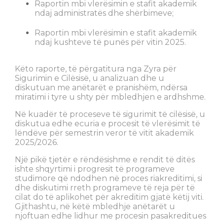
Raportin mbi vlerësimin e stafit akademik
ndaj administratës dhe shërbimeve;
Raportin mbi vlerësimin e stafit akademik
ndaj kushteve të punës për vitin 2025.
Këto raporte, të përgatitura nga Zyra për
Sigurimin e Cilësisë, u analizuan dhe u
diskutuan me anëtarët e pranishëm, ndërsa
miratimi i tyre u shty për mbledhjen e ardhshme.
Në kuadër të proceseve të sigurimit të cilësisë, u
diskutua edhe ecuria e procesit të vlerësimit të
lëndëve për semestrin veror të vitit akademik
2025/2026.
Një pikë tjetër e rëndësishme e rendit të ditës
ishte shqyrtimi i progresit të programeve
studimore që ndodhen në proces riakreditimi, si
dhe diskutimi rreth programeve të reja për të
cilat do të aplikohet për akreditim gjatë këtij viti.
Gjithashtu, në këtë mbledhje anëtarët u
njoftuan edhe lidhur me procesin pasakreditues