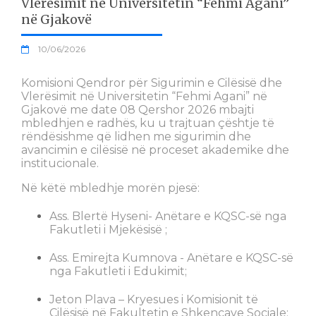
Vlerësimit në Universitetin “Fehmi Agani”
në Gjakovë
10/06/2026
Komisioni Qendror për Sigurimin e Cilësisë dhe
Vlerësimit në Universitetin “Fehmi Agani” në
Gjakovë me date 08 Qershor 2026 mbajti
mbledhjen e radhës, ku u trajtuan çështje të
rëndësishme që lidhen me sigurimin dhe
avancimin e cilësisë në proceset akademike dhe
institucionale.
Në këtë mbledhje morën pjesë:
Ass. Blertë Hyseni- Anëtare e KQSC-së nga
Fakutleti i Mjekësisë ;
Ass. Emirejta Kumnova - Anëtare e KQSC-së
nga Fakutleti i Edukimit;
Jeton Plava – Kryesues i Komisionit të
Cilësisë në Fakultetin e Shkencave Sociale;