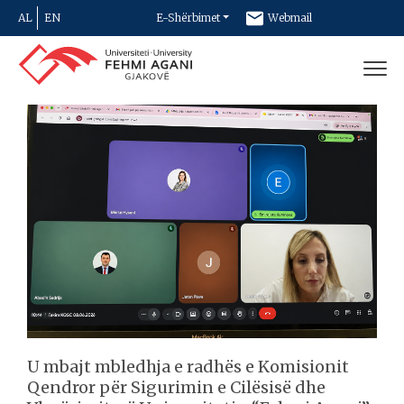
AL
EN
E-Shërbimet
Webmail
Newsletter
Kontakt
U mbajt mbledhja e radhës e Komisionit
Qendror për Sigurimin e Cilësisë dhe