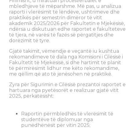
Fillimisht, u miratuan procesverbalet e
mbledhjeve të mëparshme. Më pas, u analizua
raporti i vlerësimit të lëndëve, ushtrimeve dhe
praktikës për semestrin dimëror të vitit
akademik 2025/2026 për Fakultetin e Mjekësisë,
ndërsa u diskutuan edhe raportet e fakulteteve
të tjera, në varësi të fazës së përgatitjes dhe
dorëzimit të tyre.
Gjatë takimit, vëmendje e veçantë iu kushtua
rekomandimeve të dala nga Komisioni i Cilësisë i
Fakultetit të Mjekësisë, si dhe hartimit të planit
të përmirësimit lidhur me këto rekomandime,
me qëllim që ato të jenësohen në praktikë.
Zyra për Sigurimin e Cilësisë prezantoi raportet e
hartuara nga pyetësorët e realizuar gjatë vitit
2025, përkatësisht:
Raportin përmbledhës të vlerësimit të
studentëve të diplomuar nga
punëdhënësit për vitin 2025;